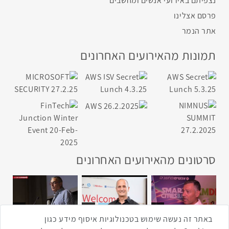
נצפיתם באירועי אנשים ומחשבים
פרסם אצלינו
אתר הנמר
תמונות מהאירועים האחרונים
סרטונים מהאירועים האחרונים
1:43
2:33
4:00
כנס ערים חכמות
כנס מפעיל
כנס בריאות דיגיטלית
באתר זה נעשה שימוש בטכנולוגיות איסוף מידע כגון