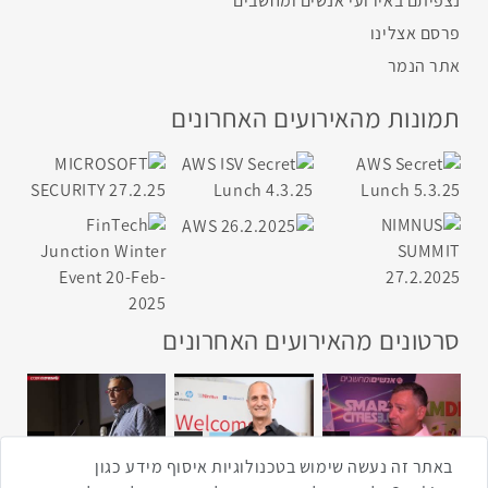
נצפיתם באירועי אנשים ומחשבים
פרסם אצלינו
אתר הנמר
תמונות מהאירועים האחרונים
סרטונים מהאירועים האחרונים
1:43
2:33
4:00
כנס ערים חכמות
כנס מפעיל
כנס בריאות דיגיטלית
באתר זה נעשה שימוש בטכנולוגיות איסוף מידע כגון